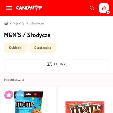
0
M&M'S
Słodycze
M&M'S / Słodycze
Cukierki
Ciasteczka
FILTRY
Produktów: 3