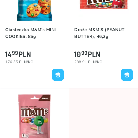
Ciasteczka M&M's MINI
Draże M&M'S (PEANUT
COOKIES, 85g
BUTTER), 46,2g
14
PLN
10
PLN
99
99
176.35 PLN/KG
238.91 PLN/KG