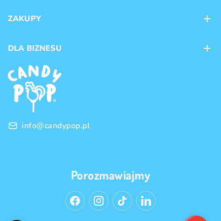
Kontakt
ZAKUPY
Sklepy
Metody płatności
DLA BIZNESU
Dostawa
Marki produktów
Franczyza
Regulamin
Handel hurtowy
Polityka prywatności
info@candypop.pl
Porozmawiajmy