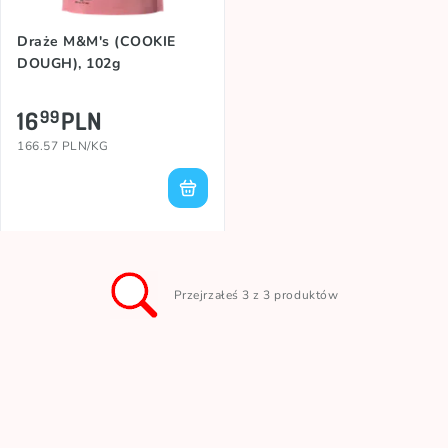
Draże M&M's (COOKIE
DOUGH), 102g
16
PLN
99
166.57 PLN/KG
Przejrzałeś 3 z 3 produktów