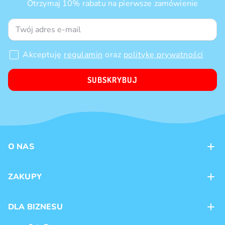
Otrzymaj 10% rabatu na pierwsze zamówienie
Akceptuję
regulamin
oraz
politykę prywatności
SUBSKRYBUJ
O NAS
Kontakt
ZAKUPY
Sklepy
Metody płatności
DLA BIZNESU
Dostawa
Marki produktów