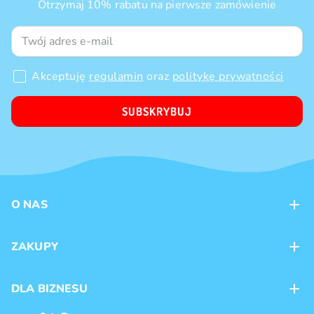
Otrzymaj 10% rabatu na pierwsze zamówienie
Akceptuję
regulamin
oraz
politykę prywatności
SUBSKRYBUJ
O NAS
Kontakt
ZAKUPY
Sklepy
Metody płatności
DLA BIZNESU
Dostawa
Marki produktów