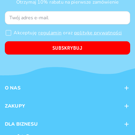
Otrzymaj 10% rabatu na pierwsze zamówienie
Akceptuję
regulamin
oraz
politykę prywatności
SUBSKRYBUJ
O NAS
Kontakt
ZAKUPY
Sklepy
Metody płatności
DLA BIZNESU
Dostawa
Marki produktów