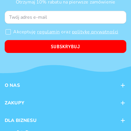
Otrzymaj 10% rabatu na pierwsze zamówienie
Akceptuję
regulamin
oraz
politykę prywatności
SUBSKRYBUJ
O NAS
Kontakt
ZAKUPY
Sklepy
Metody płatności
DLA BIZNESU
Dostawa
Marki produktów