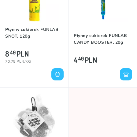
Płynny cukierek FUNLAB
Płynny cukierek FUNLAB
SNOT, 120g
CANDY BOOSTER, 20g
8
PLN
49
4
PLN
49
70.75 PLN/KG