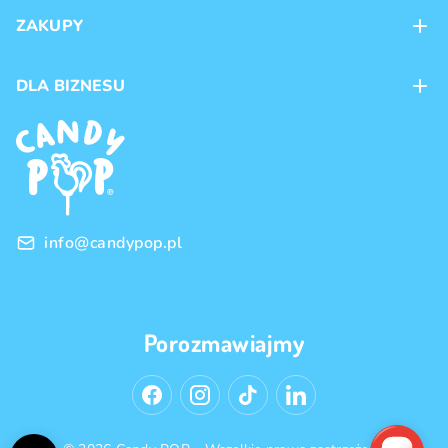
Kontakt
ZAKUPY
Sklepy
Metody płatności
DLA BIZNESU
Dostawa
Marki produktów
Franczyza
Regulamin
Handel hurtowy
Polityka prywatności
info@candypop.pl
Porozmawiajmy