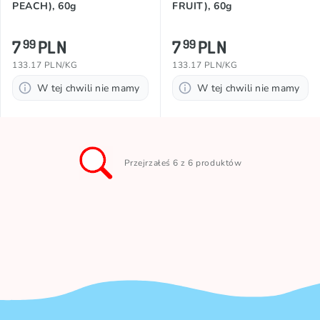
PEACH), 60g
FRUIT), 60g
7
PLN
7
PLN
99
99
133.17 PLN/KG
133.17 PLN/KG
W tej chwili nie mamy
W tej chwili nie mamy
Przejrzałeś 6 z 6 produktów