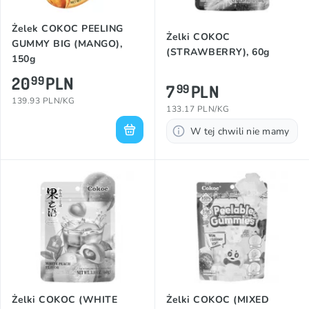
Żelek COKOC PEELING
Żelki COKOC
GUMMY BIG (MANGO),
(STRAWBERRY), 60g
150g
20
PLN
99
7
PLN
99
139.93 PLN/KG
133.17 PLN/KG
W tej chwili nie mamy
Żelki COKOC (WHITE
Żelki COKOC (MIXED