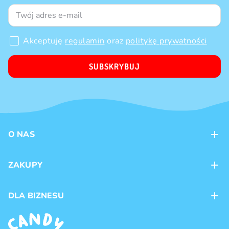
Akceptuję
regulamin
oraz
politykę prywatności
SUBSKRYBUJ
O NAS
Kontakt
ZAKUPY
Sklepy
Metody płatności
DLA BIZNESU
Dostawa
Marki produktów
Franczyza
Regulamin