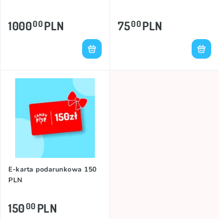
1000
PLN
75
PLN
00
00
E-karta podarunkowa 150
PLN
150
PLN
00