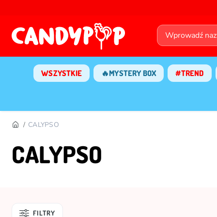
WSZYSTKIE
🔥MYSTERY BOX
#TREND
CALYPSO
CALYPSO
FILTRY