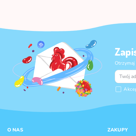
Zapi
Otrzymaj
Akce
O NAS
ZAKUPY