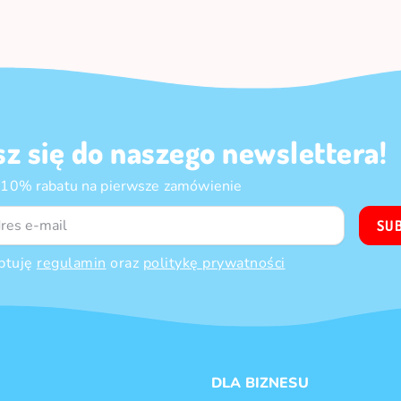
sz się do naszego newslettera!
 10% rabatu na pierwsze zamówienie
SU
ptuję
regulamin
oraz
politykę prywatności
DLA BIZNESU