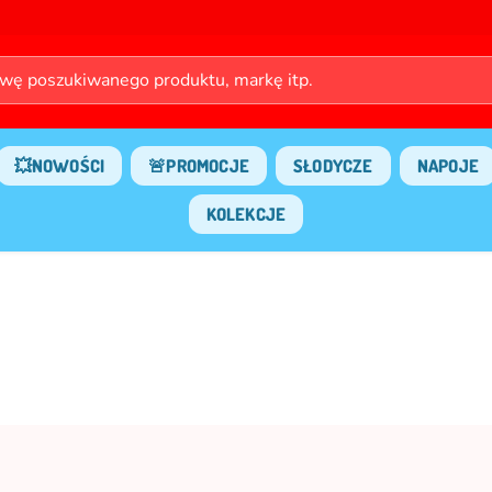
💥NOWOŚCI
🚨PROMOCJE
SŁODYCZE
NAPOJE
KOLEKCJE