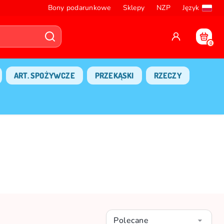
Bony podarunkowe
Sklepy
NZP
Język
0
ART. SPOŻYWCZE
PRZEKĄSKI
RZECZY
Polecane