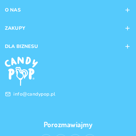
O NAS
Kontakt
ZAKUPY
Sklepy
Metody płatności
DLA BIZNESU
Dostawa
Marki produktów
Franczyza
Regulamin
Handel hurtowy
Polityka prywatności
info@candypop.pl
Porozmawiajmy